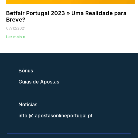
Betfair Portugal 2023 » Uma Realidade para
Breve?
07/12/2021
Ler mais »
Bónus
Guias de Apostas
Notícias
info @ apostasonlineportugal.pt