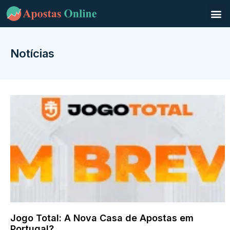
Notícias
Jogo Total: A Nova Casa de Apostas em
Portugal?