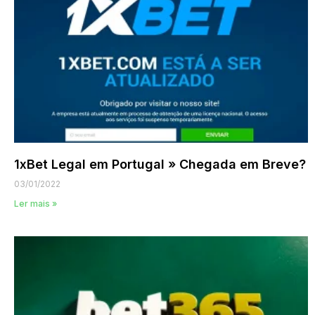
1xBet Legal em Portugal » Chegada em Breve?
03/01/2022
Ler mais »